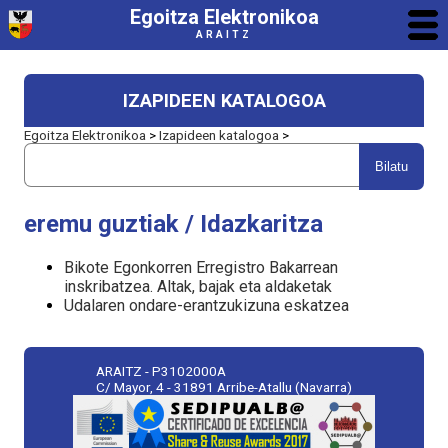
Egoitza Elektronikoa
ARAITZ
IZAPIDEEN KATALOGOA
Egoitza Elektronikoa
>
Izapideen katalogoa
>
eremu guztiak / Idazkaritza
Bikote Egonkorren Erregistro Bakarrean
inskribatzea. Altak, bajak eta aldaketak
Udalaren ondare-erantzukizuna eskatzea
ARAITZ - P3102000A
C/ Mayor, 4 - 31891 Arribe-Atallu (Navarra)