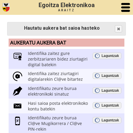
Egoitza Elektronikoa
ARAITZ
Hautatu aukera bat saioa hasteko