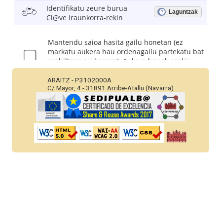
ARAITZ - P3102000A
C/ Mayor, 4 - 31891 Arribe-Atallu (Navarra)